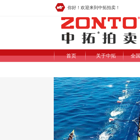
你好！欢迎来到中拓拍卖！
首页
关于中拓
全