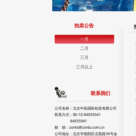
拍卖公告
一月
二月
三月
三月以上
联系我们
公司名称：北京中拓国际拍卖有限公司
联系方式：86-10-84935041
84935941
邮 箱：zonto@zonto.com.cn
公司地址：北京市朝阳区北苑路36号金