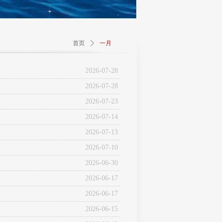
首页
ꄲ
一月
2026-07-28
2026-07-28
2026-07-23
2026-07-14
2026-07-13
2026-07-10
2026-06-30
2026-06-17
2026-06-17
2026-06-15