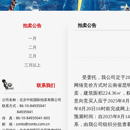
拍卖公告
拍卖公告
一月
二月
三月
三月以上
受委托，我公司定于
2
网络竞价方式对云南省昆
联系我们
卖，建筑面积
224.36
㎡，
公司名称：北京中拓国际拍卖有限公司
意向竞买人应于
2025
年
8
月
联系方式：86-10-84935041
年
8
月
20
日
16
时前完成网上
84935941
预展时间：自
2025
年
8
月
14
传 真：86-10-84935041-603
邮 箱：zonto@zonto.com.cn
系，由我公司组织分批查