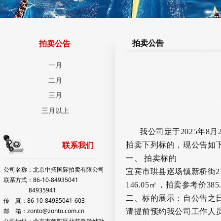
拍卖公告
拍卖公告
一月
二月
三月
三月以上
我公司定于
2025
年
8
月
拍卖下列标的，现公告如
联系我们
一、
拍卖标的
公司名称：北京中拓国际拍卖有限公司
宜宾市
珙县巡场镇新桥街
2
联系方式：86-10-84935041
146.05
㎡，拍卖参考价
385
84935941
二、标的
展示
：自公告之
传 真：86-10-84935041-603
邮 箱：zonto@zonto.com.cn
请提前预约我公司工作人