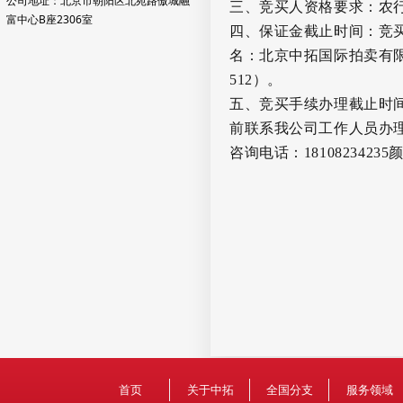
公司地址：北京市朝阳区北苑路傲城融
三、竞买人资格要求
：
农
富中心B座2306室
四、保证金截止时间
：竞
名：北京中拓国际拍卖有
512
）。
五、竞买手续办理截止时
前联系我公司工作人员办
咨询电话
：
18108234235
首页
关于中拓
全国分支
服务领域