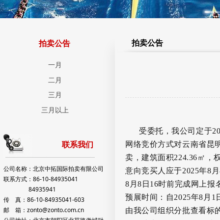
拍卖公告
拍卖公告
一月
二月
三月
三月以上
受委托，我公司定于
2
网络竞价方式对云南省昆
联系我们
卖，建筑面积
224.36
㎡，
公司名称：北京中拓国际拍卖有限公司
意向竞买人应于
2025
年
8
月
联系方式：86-10-84935041
8
月
8
日
16
时前完成网上报
84935941
预展时间：自
2025
年
8
月
1
传 真：86-10-84935041-603
邮 箱：zonto@zonto.com.cn
由我公司组织分批查看标