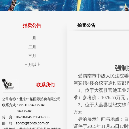
拍卖公告
拍卖公告
一月
二月
三月
三月以上
强制拍卖
受渭南市中级人民法院委托，
河宾馆4楼会议室通过西部
联系我们
1、位于大荔县官池工业
准）参考价：1076.55万元
公司名称：北京中拓国际拍卖有限公司
2、位于大荔县世纪文殊商城E
联系方式：86-10-84935041
84935941
万元
传 真：86-10-84935041-603
标的展示时间与地点：自公
邮 箱：zonto@zonto.com.cn
证件于2015年11月25