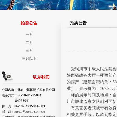
拍卖公告
拍卖公告
一月
二月
三月
三月以上
受铜川市中级人民法院委托，
陕西省政务大厅一楼西部产
联系我们
的房产（建筑面积约为：58
准），参考价为：767.85
公司名称：北京中拓国际拍卖有限公司
标的展示时间及地点：自公
联系方式：86-10-84935041
84935941
川市城建监察支队斜对面新
传 真：86-10-84935041-603
有意竞买者须携带有效身份证
邮 箱：zonto@zonto.com.cn
相关竞买手续，以款到指定账户